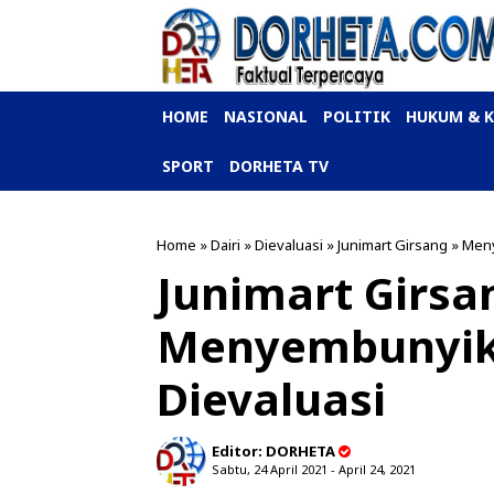
HOME
NASIONAL
POLITIK
HUKUM & 
SPORT
DORHETA TV
Home
»
Dairi
»
Dievaluasi
»
Junimart Girsang
»
Men
Junimart Girsa
Menyembunyika
Dievaluasi
Editor:
DORHETA
Sabtu, 24 April 2021 - April 24, 2021