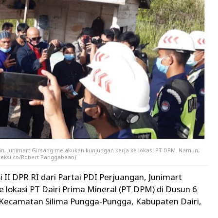
ngan, Junimart Girsang melakukan kunjungan kerja ke lokasi PT DPM. Namun,
teksi.co/Robert Panggabean)
i II DPR RI dari Partai PDI Perjuangan, Junimart
 lokasi PT Dairi Prima Mineral (PT DPM) di Dusun 6
 Kecamatan Silima Pungga-Pungga, Kabupaten Dairi,