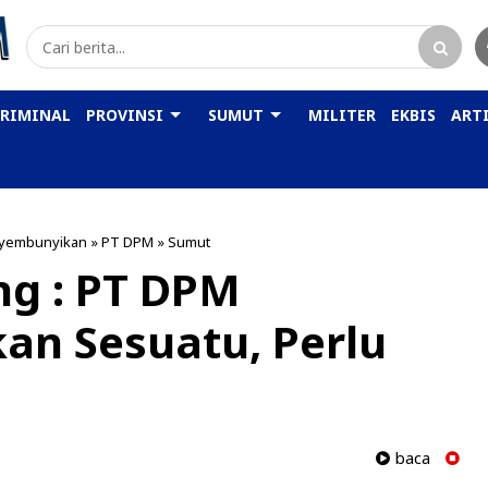
KRIMINAL
PROVINSI
SUMUT
MILITER
EKBIS
ARTI
yembunyikan
»
PT DPM
»
Sumut
ng : PT DPM
n Sesuatu, Perlu
baca