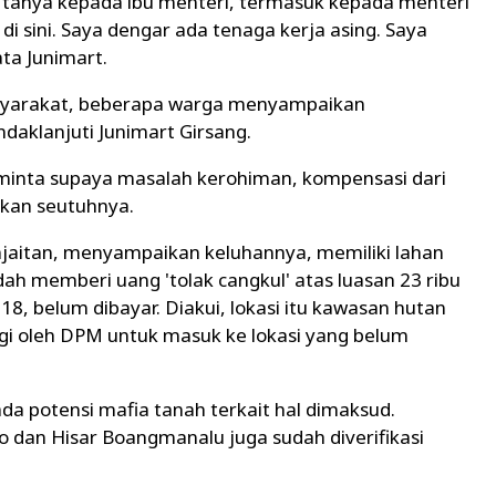
kan tanya kepada ibu menteri, termasuk kepada menteri
 di sini. Saya dengar ada tenaga kerja asing. Saya
ata Junimart.
syarakat, beberapa warga menyampaikan
daklanjuti Junimart Girsang.
minta supaya masalah kerohiman, kompensasi dari
ikan seutuhnya.
jaitan, menyampaikan keluhannya, memiliki lahan
dah memberi uang 'tolak cangkul' atas luasan 23 ribu
18, belum dibayar. Diakui, lokasi itu kawasan hutan
agi oleh DPM untuk masuk ke lokasi yang belum
da potensi mafia tanah terkait hal dimaksud.
 dan Hisar Boangmanalu juga sudah diverifikasi