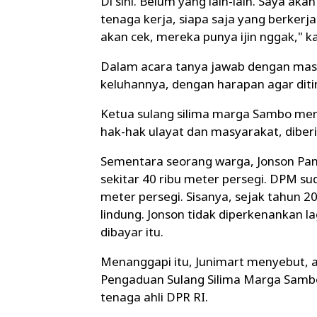
Di sini. Belum yang lain-lain. Saya a
tenaga kerja, siapa saja yang berkerja
akan cek, mereka punya ijin nggak," k
Dalam acara tanya jawab dengan ma
keluhannya, dengan harapan agar ditin
Ketua sulang silima marga Sambo me
hak-hak ulayat dan masyarakat, diber
Sementara seorang warga, Jonson Pan
sekitar 40 ribu meter persegi. DPM su
meter persegi. Sisanya, sejak tahun 20
lindung. Jonson tidak diperkenankan l
dibayar itu.
Menanggapi itu, Junimart menyebut, a
Pengaduan Sulang Silima Marga Sambo
tenaga ahli DPR RI.