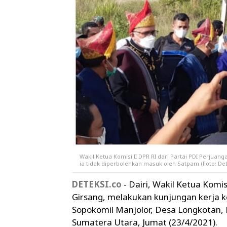
Wakil Ketua Komisi II DPR RI dari Partai PDI Perjua
ia tidak diperbolehkan masuk oleh Satpam (Foto: De
DETEKSI.co
- Dairi, Wakil Ketua Komis
Girsang, melakukan kunjungan kerja ke
Sopokomil Manjolor, Desa Longkotan,
Sumatera Utara, Jumat (23/4/2021).