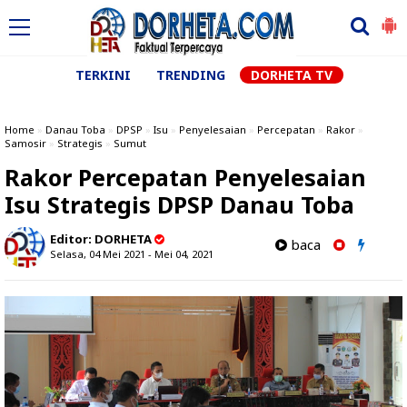
TERKINI
TRENDING
DORHETA TV
Home
»
Danau Toba
»
DPSP
»
Isu
»
Penyelesaian
»
Percepatan
»
Rakor
»
Samosir
»
Strategis
»
Sumut
Rakor Percepatan Penyelesaian
Isu Strategis DPSP Danau Toba
Editor:
DORHETA
baca
Selasa, 04 Mei 2021 - Mei 04, 2021