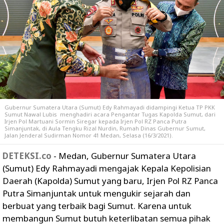
Gubernur Sumatera Utara (Sumut) Edy Rahmayadi didampingi Ketua TP PKK
Sumut Nawal Lubis menghadiri acara Pengantar Tugas Kapolda Sumut, dari
Irjen Pol Martuani Sormin Siregar kepada Irjen Pol RZ Panca Putra
Simanjuntak, di Aula Tengku Rizal Nurdin, Rumah Dinas Gubernur Sumut,
Jalan Jenderal Sudirman Nomor 41 Medan, Selasa (16/3/2021).
DETEKSI.co
- Medan, Gubernur Sumatera Utara
(Sumut) Edy Rahmayadi mengajak Kepala Kepolisian
Daerah (Kapolda) Sumut yang baru, Irjen Pol RZ Panca
Putra Simanjuntak untuk mengukir sejarah dan
berbuat yang terbaik bagi Sumut. Karena untuk
membangun Sumut butuh keterlibatan semua pihak