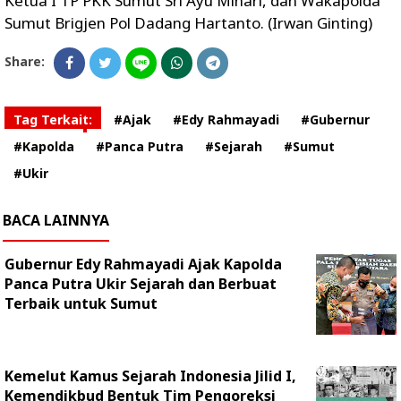
Ketua I TP PKK Sumut Sri Ayu Mihari, dan Wakapolda
Sumut Brigjen Pol Dadang Hartanto. (Irwan Ginting)
Share:
Tag Terkait:
#Ajak
#Edy Rahmayadi
#Gubernur
#Kapolda
#Panca Putra
#Sejarah
#Sumut
#Ukir
BACA LAINNYA
Gubernur Edy Rahmayadi Ajak Kapolda
Panca Putra Ukir Sejarah dan Berbuat
Terbaik untuk Sumut
Kemelut Kamus Sejarah Indonesia Jilid I,
Kemendikbud Bentuk Tim Pengoreksi