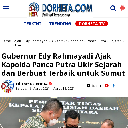
TERKINI
TRENDING
DORHETA TV
Home
»
Ajak
»
Edy Rahmayadi
»
Gubernur
»
Kapolda
»
Panca Putra
»
Sejarah
»
Sumut
»
Ukir
Gubernur Edy Rahmayadi Ajak
Kapolda Panca Putra Ukir Sejarah
dan Berbuat Terbaik untuk Sumut
Editor:
DORHETA
baca
Selasa, 16 Maret 2021 - Maret 16, 2021