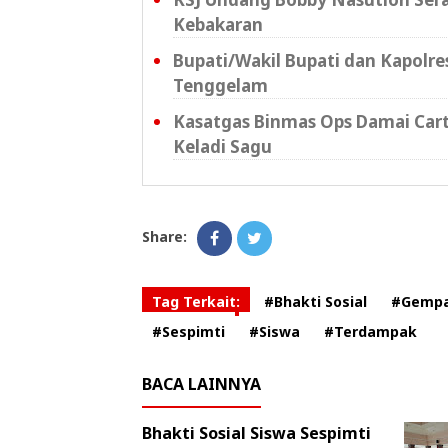
Kebakaran
Bupati/Wakil Bupati dan Kapolr
Tenggelam
Kasatgas Binmas Ops Damai Cart
Keladi Sagu
Share:
Tag Terkait:
#Bhakti Sosial
#Gempa
#Sespimti
#Siswa
#Terdampak
BACA LAINNYA
Bhakti Sosial Siswa Sespimti