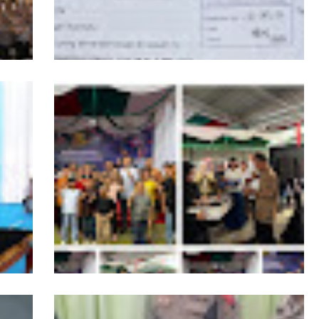
PPKKB Apresiasi Presiden Prabowo Cabut
dan
Izin PBPH di Kepulauan Batu