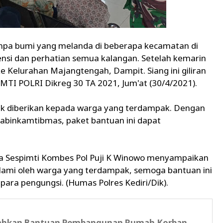
empa bumi yang melanda di beberapa kecamatan di
nsi dan perhatian semua kalangan. Setelah kemarin
e Kelurahan Majangtengah, Dampit. Siang ini giliran
PIMTI POLRI Dikreg 30 TA 2021, Jum'at (30/4/2021).
tuk diberikan kepada warga yang terdampak. Dengan
binkamtibmas, paket bantuan ini dapat
wa Sespimti Kombes Pol Puji K Winowo menyampaikan
alami oleh warga yang terdampak, semoga bantuan ini
ara pengungsi. (Humas Polres Kediri/Dik).
rahkan Bantuan Pembangunan Rumah Korban