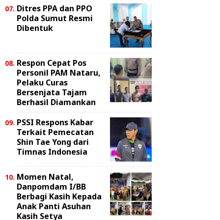
Ditres PPA dan PPO
Polda Sumut Resmi
Dibentuk
Respon Cepat Pos
Personil PAM Nataru,
Pelaku Curas
Bersenjata Tajam
Berhasil Diamankan
PSSI Respons Kabar
Terkait Pemecatan
Shin Tae Yong dari
Timnas Indonesia
Momen Natal,
Danpomdam I/BB
Berbagi Kasih Kepada
Anak Panti Asuhan
Kasih Setya