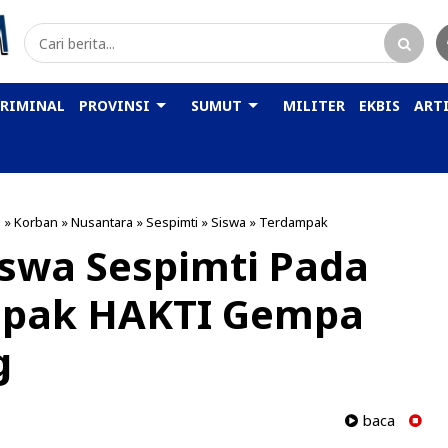
KRIMINAL
PROVINSI
SUMUT
MILITER
EKBIS
ARTI
a
»
Korban
»
Nusantara
»
Sespimti
»
Siswa
»
Terdampak
Siswa Sespimti Pada
mpak HAKTI Gempa
g
baca