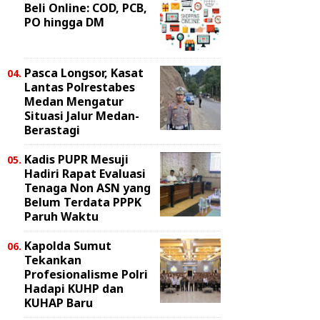
Beli Online: COD, PCB,
PO hingga DM
Pasca Longsor, Kasat
Lantas Polrestabes
Medan Mengatur
Situasi Jalur Medan-
Berastagi
Kadis PUPR Mesuji
Hadiri Rapat Evaluasi
Tenaga Non ASN yang
Belum Terdata PPPK
Paruh Waktu
Kapolda Sumut
Tekankan
Profesionalisme Polri
Hadapi KUHP dan
KUHAP Baru