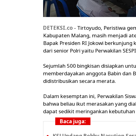
DETEKSI.co
- Tirtoyudo, Peristiwa g
Kabupaten Malang, masih menjadi ate
Bapak Presiden RI Jokowi berkunjung k
dari senior Polri yaitu Perwakilan SES
Sejumlah 500 bingkisan disiapkan un
memberdayakan anggota Babin dan Ba
didistribusikan secara merata.
Dalam kesemptan ini, Perwakilan Sis
bahwa beliau ikut merasakan yang di
dapat sedikit meringankan kebutuhan p
Baca juga:
KSJ Undang Bobby Nasution Se