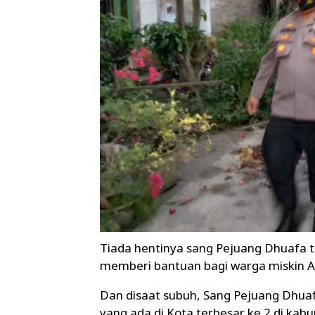
Tiada hentinya sang Pejuang Dhuafa ter
memberi bantuan bagi warga miskin 
Dan disaat subuh, Sang Pejuang Dhua
yang ada di Kota terbesar ke 2 di k