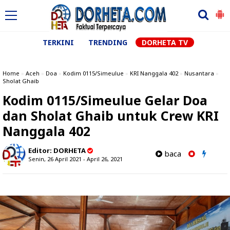
TERKINI
TRENDING
DORHETA TV
Home
»
Aceh
»
Doa
»
Kodim 0115/Simeulue
»
KRI Nanggala 402
»
Nusantara
»
Sholat Ghaib
Kodim 0115/Simeulue Gelar Doa
dan Sholat Ghaib untuk Crew KRI
Nanggala 402
Editor:
DORHETA
baca
Senin, 26 April 2021 - April 26, 2021