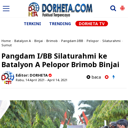
TERKINI
TRENDING
DORHETA TV
Home
»
Batalyon A
»
Binjai
»
Brimob
»
Pangdam I/BB
»
Pelopor
»
Silaturahmi
»
Sumut
Pangdam I/BB Silaturahmi ke
Batalyon A Pelopor Brimob Binjai
Editor:
DORHETA
baca
Rabu, 14 April 2021 - April 14, 2021