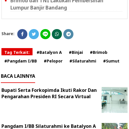
Brimob dan TNI Lakukan Pembersihan
Lumpur Banjir Bandang
Share:
Tag Terkait:
#Batalyon A
#Binjai
#Brimob
#Pangdam I/BB
#Pelopor
#Silaturahmi
#Sumut
BACA LAINNYA
Bupati Serta Forkopimda Ikuti Rakor Dan
Pengarahan Presiden RI Secara Virtual
Pangdam I/BB Silaturahmi ke Batalyon A