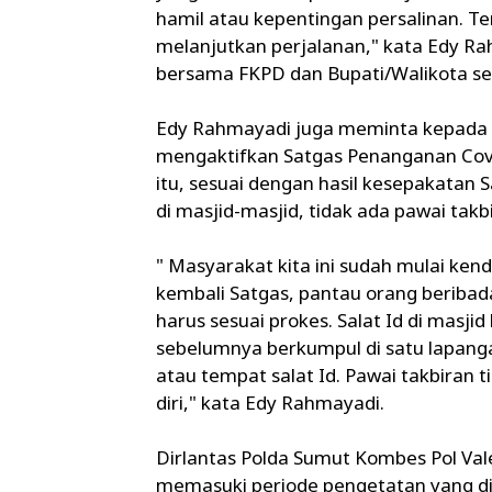
hamil atau kepentingan persalinan. Ten
melanjutkan perjalanan," kata Edy R
bersama FKPD dan Bupati/Walikota s
Edy Rahmayadi juga meminta kepada B
mengaktifkan Satgas Penanganan Covi
itu, sesuai dengan hasil kesepakatan Sa
di masjid-masjid, tidak ada pawai tak
" Masyarakat kita ini sudah mulai kend
kembali Satgas, pantau orang beriba
harus sesuai prokes. Salat Id di masji
sebelumnya berkumpul di satu lapang
atau tempat salat Id. Pawai takbiran t
diri," kata Edy Rahmayadi.
Dirlantas Polda Sumut Kombes Pol Va
memasuki periode pengetatan yang dimu