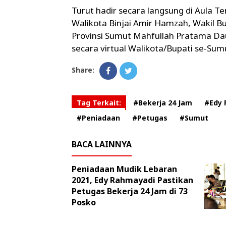
Turut hadir secara langsung di Aula T
Walikota Binjai Amir Hamzah, Wakil Bu
Provinsi Sumut Mahfullah Pratama Daul
secara virtual Walikota/Bupati se-Sum
Share:
Tag Terkait:
#Bekerja 24 Jam
#Edy 
#Peniadaan
#Petugas
#Sumut
BACA LAINNYA
Peniadaan Mudik Lebaran
2021, Edy Rahmayadi Pastikan
Petugas Bekerja 24 Jam di 73
Posko