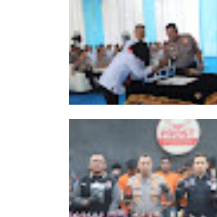
Kapolda Sumut Tekankan
Profesionalisme Polri Hadapi KUHP 
KUHAP Baru
Ditres PPA dan PPO Polda Sumut Re
Dibentuk