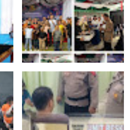
PPKKB Apresiasi Presiden Prabowo Cabut
dan
Izin PBPH di Kepulauan Batu
smi
Momen Natal, Danpomdam I/BB Berbagi
Kasih Kepada Anak Panti Asuhan Kasih
Setya