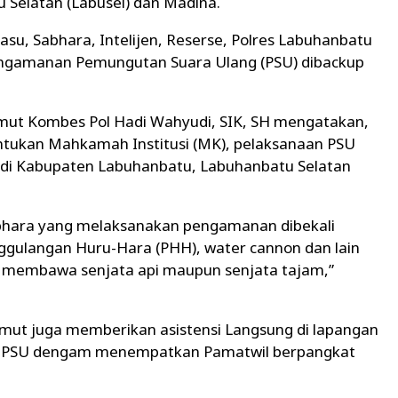
Selatan (Labusel) dan Madina.
asu, Sabhara, Intelijen, Reserse, Polres Labuhanbatu
ngamanan Pemungutan Suara Ulang (PSU) dibackup
mut Kombes Pol Hadi Wahyudi, SIK, SH mengatakan,
entukan Mahkamah Institusi (MK), pelaksanaan PSU
il di Kabupaten Labuhanbatu, Labuhanbatu Selatan
abhara yang melaksanakan pengamanan dibekali
gulangan Huru-Hara (PHH), water cannon dan lain
g membawa senjata api maupun senjata tajam,”
umut juga memberikan asistensi Langsung di lapangan
n PSU dengam menempatkan Pamatwil berpangkat