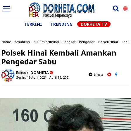
TERKINI
TRENDING
DORHETA TV
Home
»
Amankan
»
Hukum Kriminal
»
Langkat
»
Pengedar
»
Polsek Hinai
»
Sabu
Polsek Hinai Kembali Amankan
Pengedar Sabu
Editor:
DORHETA
baca
Senin, 19 April 2021 - April 19, 2021