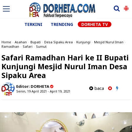
TERKINI
TRENDING
DORHETA TV
Home
»
Asahan
»
Bupati
»
Desa Sipaku Area
»
Kunjungi
»
Mesjid Nurul Iman
»
Ramadhan
»
Safari
»
Sumut
Safari Ramadhan Hari ke II Bupati
Kunjungi Mesjid Nurul Iman Desa
Sipaku Area
Editor:
DORHETA
baca
Senin, 19 April 2021 - April 19, 2021