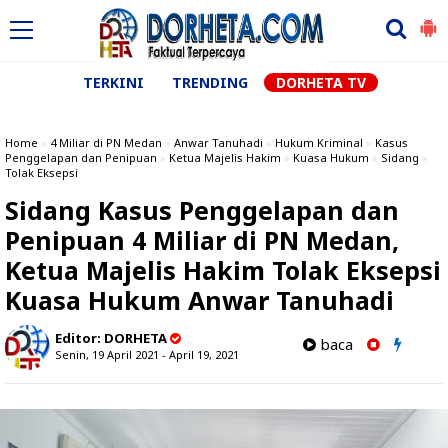
TERKINI
TRENDING
DORHETA TV
Home
»
4 Miliar di PN Medan
»
Anwar Tanuhadi
»
Hukum Kriminal
»
Kasus
Penggelapan dan Penipuan
»
Ketua Majelis Hakim
»
Kuasa Hukum
»
Sidang
»
Tolak Eksepsi
Sidang Kasus Penggelapan dan
Penipuan 4 Miliar di PN Medan,
Ketua Majelis Hakim Tolak Eksepsi
Kuasa Hukum Anwar Tanuhadi
Editor:
DORHETA
baca
Senin, 19 April 2021 - April 19, 2021