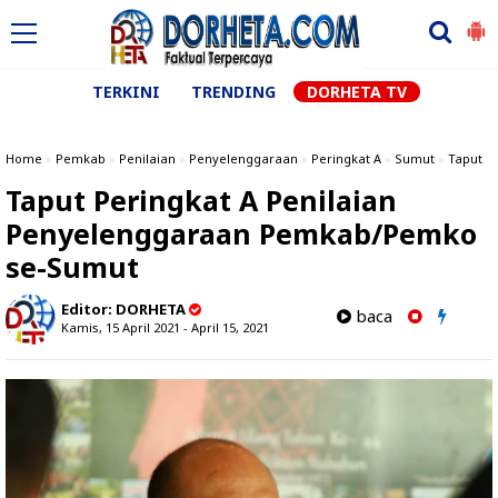
TERKINI
TRENDING
DORHETA TV
Home
»
Pemkab
»
Penilaian
»
Penyelenggaraan
»
Peringkat A
»
Sumut
»
Taput
Taput Peringkat A Penilaian
Penyelenggaraan Pemkab/Pemko
se-Sumut
Editor:
DORHETA
baca
Kamis, 15 April 2021 - April 15, 2021