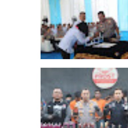
Kapolda Sumut Tekankan
Profesionalisme Polri Hadapi KUHP 
KUHAP Baru
Ditres PPA dan PPO Polda Sumut Re
Dibentuk