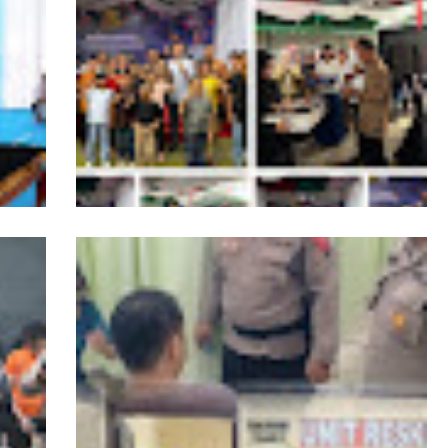
PPKKB Apresiasi Presiden Prabowo Cabut
dan
Izin PBPH di Kepulauan Batu
smi
Momen Natal, Danpomdam I/BB Berbagi
Kasih Kepada Anak Panti Asuhan Kasih
Setya