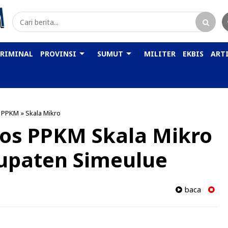
KRIMINAL
PROVINSI
SUMUT
MILITER
EKBIS
ARTI
»
PPKM
»
Skala Mikro
Pos PPKM Skala Mikro
bupaten Simeulue
baca