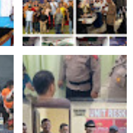
smi
Momen Natal, Danpomdam I/BB Berbagi
Kasih Kepada Anak Panti Asuhan Kasih
Setya