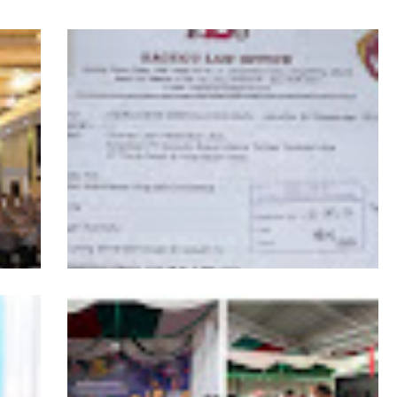
PPKKB Apresiasi Presiden Prabowo Cabut
dan
Izin PBPH di Kepulauan Batu