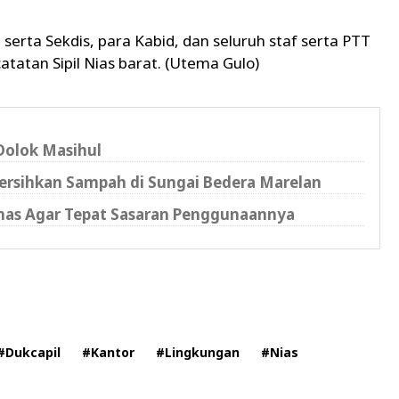
t serta Sekdis, para Kabid, dan seluruh staf serta PTT
atan Sipil Nias barat. (Utema Gulo)
Dolok Masihul
rsihkan Sampah di Sungai Bedera Marelan
nas Agar Tepat Sasaran Penggunaannya
#Dukcapil
#Kantor
#Lingkungan
#Nias