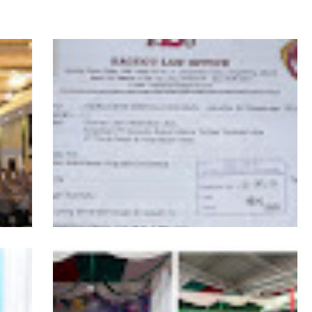
PPKKB Apresiasi Presiden Prabowo Cabut
dan
Izin PBPH di Kepulauan Batu