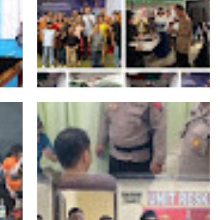
smi
Momen Natal, Danpomdam I/BB Berbagi
Kasih Kepada Anak Panti Asuhan Kasih
Setya