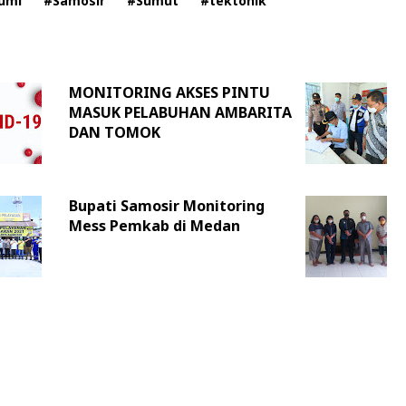
umi
#Samosir
#Sumut
#tektonik
MONITORING AKSES PINTU
MASUK PELABUHAN AMBARITA
DAN TOMOK
Bupati Samosir Monitoring
Mess Pemkab di Medan