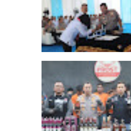
KUHAP Baru
Ditres PPA dan PPO Polda Sumut Re
Dibentuk