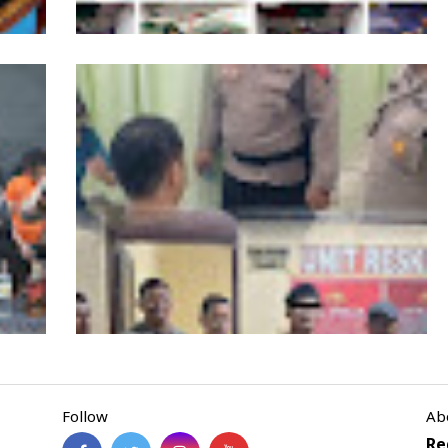
smi
Momen Natal, Danpomdam I/BB Berbagi
Kasih Kepada Anak Panti Asuhan Kasih
Setya
Follow
Ab
Respon Cepat Pos Personil PAM Nataru,
Re