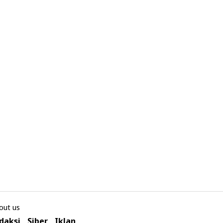
out us
daksi
Siber
Iklan