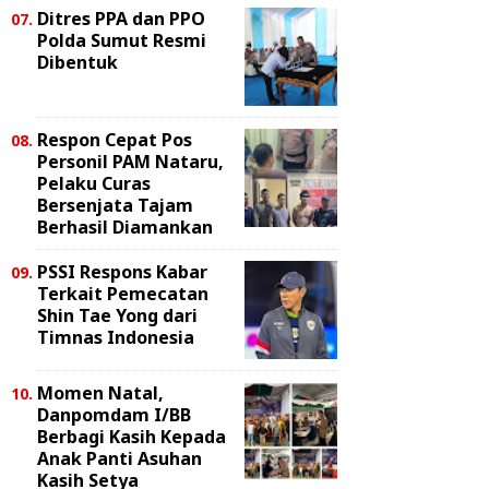
Ditres PPA dan PPO
Polda Sumut Resmi
Dibentuk
Respon Cepat Pos
Personil PAM Nataru,
Pelaku Curas
Bersenjata Tajam
Berhasil Diamankan
PSSI Respons Kabar
Terkait Pemecatan
Shin Tae Yong dari
Timnas Indonesia
Momen Natal,
Danpomdam I/BB
Berbagi Kasih Kepada
Anak Panti Asuhan
Kasih Setya