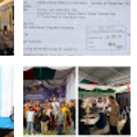
PPKKB Apresiasi Presiden Prabowo Cabut
dan
Izin PBPH di Kepulauan Batu