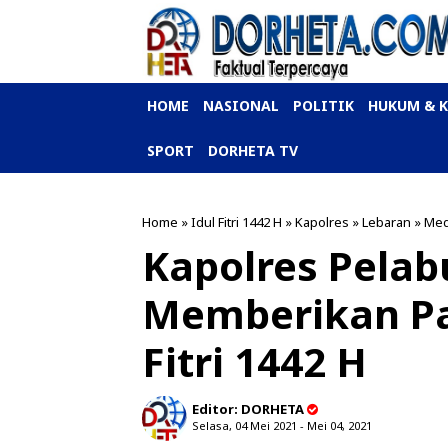
HOME
NASIONAL
POLITIK
HUKUM & 
SPORT
DORHETA TV
Home
»
Idul Fitri 1442 H
»
Kapolres
»
Lebaran
»
Me
Kapolres Pela
Memberikan Pa
Fitri 1442 H
Editor:
DORHETA
Selasa, 04 Mei 2021 - Mei 04, 2021