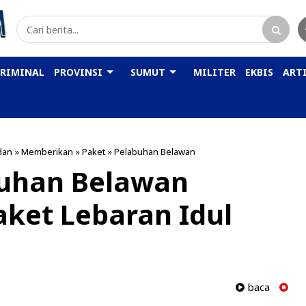
KRIMINAL
PROVINSI
SUMUT
MILITER
EKBIS
ARTI
dan
»
Memberikan
»
Paket
»
Pelabuhan Belawan
buhan Belawan
ket Lebaran Idul
baca