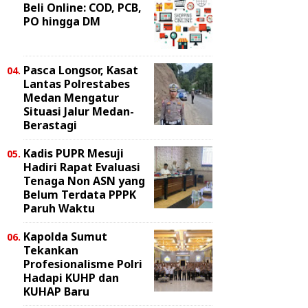
Beli Online: COD, PCB,
PO hingga DM
Pasca Longsor, Kasat
Lantas Polrestabes
Medan Mengatur
Situasi Jalur Medan-
Berastagi
Kadis PUPR Mesuji
Hadiri Rapat Evaluasi
Tenaga Non ASN yang
Belum Terdata PPPK
Paruh Waktu
Kapolda Sumut
Tekankan
Profesionalisme Polri
Hadapi KUHP dan
KUHAP Baru