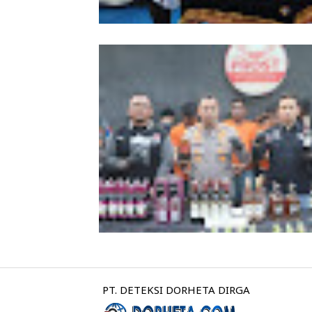
Ditres PPA dan PPO Polda Sumut Re
Dibentuk
PT. DETEKSI DORHETA DIRGA
Kapolrestabes Medan Rekomendasi