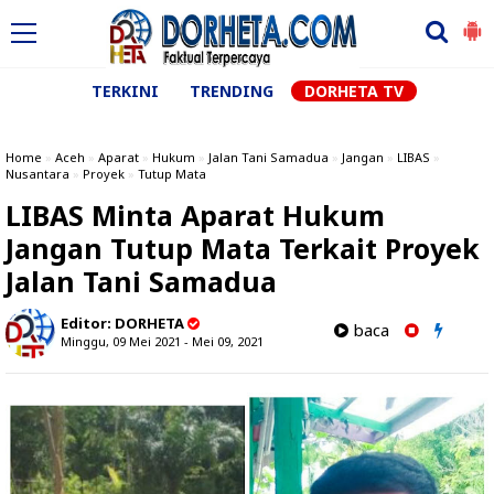
TERKINI
TRENDING
DORHETA TV
Home
»
Aceh
»
Aparat
»
Hukum
»
Jalan Tani Samadua
»
Jangan
»
LIBAS
»
Nusantara
»
Proyek
»
Tutup Mata
LIBAS Minta Aparat Hukum
Jangan Tutup Mata Terkait Proyek
Jalan Tani Samadua
Editor:
DORHETA
baca
Minggu, 09 Mei 2021 - Mei 09, 2021