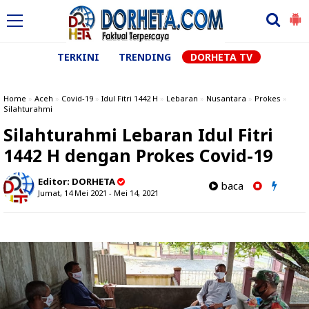
TERKINI
TRENDING
DORHETA TV
Home
»
Aceh
»
Covid-19
»
Idul Fitri 1442 H
»
Lebaran
»
Nusantara
»
Prokes
»
Silahturahmi
Silahturahmi Lebaran Idul Fitri
1442 H dengan Prokes Covid-19
Editor:
DORHETA
baca
Jumat, 14 Mei 2021 - Mei 14, 2021