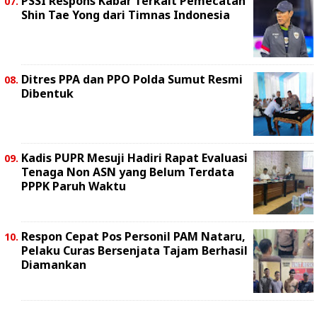
PSSI Respons Kabar Terkait Pemecatan
Shin Tae Yong dari Timnas Indonesia
Ditres PPA dan PPO Polda Sumut Resmi
Dibentuk
Kadis PUPR Mesuji Hadiri Rapat Evaluasi
Tenaga Non ASN yang Belum Terdata
PPPK Paruh Waktu
Respon Cepat Pos Personil PAM Nataru,
Pelaku Curas Bersenjata Tajam Berhasil
Diamankan