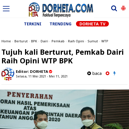
TERKINI
TRENDING
DORHETA TV
Home
»
Berturut
»
BPK
»
Dairi
»
Pemkab
»
Raih Opini
»
Sumut
»
WTP
Tujuh kali Berturut, Pemkab Dairi
Raih Opini WTP BPK
Editor:
DORHETA
baca
Selasa, 11 Mei 2021 - Mei 11, 2021