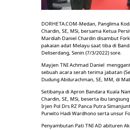
DORHETA.COM-Medan, Panglima Kodam
Chardin, SE, MSi, bersama Ketua Persi
Mardiah Daniel Chardin disambut For
pakaian adat Melayu saat tiba di Ban
Deliserdang, Senin (7/3/2022) sore.
Mayjen TNI Achmad Daniel mengganti
sebuah acara serah terima jabatan (Se
Dudung Abdurachman, SE, MM, di Mabe
Setibanya di Apron Bandara Kuala Na
Chardin, SE, MSi, beserta ibu langsu
Irjen Pol Drs RZ Panca Putra Simanjun
Purwito Hadi Wardhono serta unsur F
Penyambutan Pati TNI AD abituren Ak