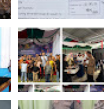
PPKKB Apresiasi Presiden Prabowo Cabut
dan
Izin PBPH di Kepulauan Batu