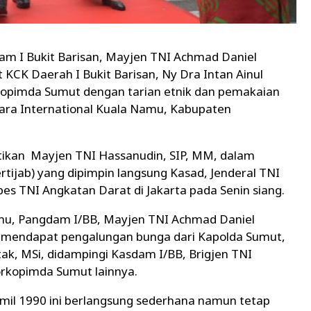
 I Bukit Barisan, Mayjen TNI Achmad Daniel
t KCK Daerah I Bukit Barisan, Ny Dra Intan Ainul
kopimda Sumut dengan tarian etnik dan pemakaian
dara International Kuala Namu, Kabupaten
kan Mayjen TNI Hassanudin, SIP, MM, dalam
rtijab) yang dipimpin langsung Kasad, Jenderal TNI
s TNI Angkatan Darat di Jakarta pada Senin siang.
mu, Pangdam I/BB, Mayjen TNI Achmad Daniel
ng mendapat pengalungan bunga dari Kapolda Sumut,
tak, MSi, didampingi Kasdam I/BB, Brigjen TNI
orkopimda Sumut lainnya.
mil 1990 ini berlangsung sederhana namun tetap