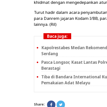
khidmat dengan mengedepankan aturan
Turut hadir dalam acara penyambutan,
para Danrem jajaran Kodam I/BB, para 
lainnya. (Ril)
Baca juga:
Kapolrestabes Medan Rekomendasi
Serdang
Pasca Longsor, Kasat Lantas Pol
Berastagi
Tiba di Bandara International 
Pemakaian Adat Melayu
Share: