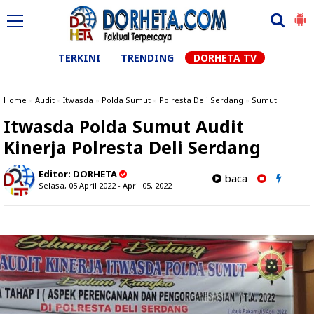
TERKINI
TRENDING
DORHETA TV
Home
»
Audit
»
Itwasda
»
Polda Sumut
»
Polresta Deli Serdang
»
Sumut
Itwasda Polda Sumut Audit
Kinerja Polresta Deli Serdang
Editor:
DORHETA
baca
Selasa, 05 April 2022 - April 05, 2022